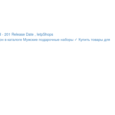
ed - 201 Release Date , IetpShops
00 грн в каталоге Мужские подарочные наборы ✓ Купить товары для