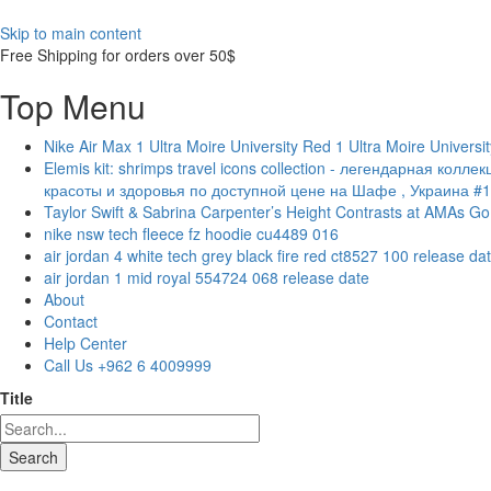
Skip to main content
Free Shipping for orders over 50$
Top Menu
Nike Air Max 1 Ultra Moire University Red 1 Ultra Moire Univers
Elemis kit: shrimps travel icons collection - легендарная к
красоты и здоровья по доступной цене на Шафе , Украина #
Taylor Swift & Sabrina Carpenter’s Height Contrasts at AMAs G
nike nsw tech fleece fz hoodie cu4489 016
air jordan 4 white tech grey black fire red ct8527 100 release da
air jordan 1 mid royal 554724 068 release date
About
Contact
Help Center
Call Us +962 6 4009999
Title