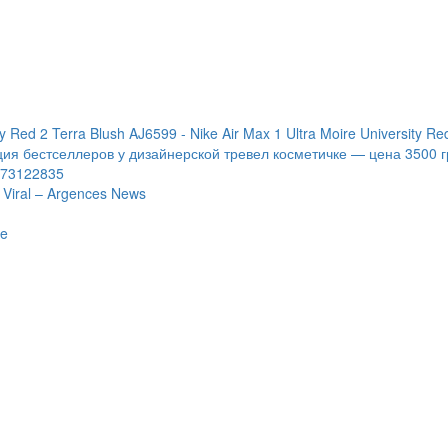
ity Red 2 Terra Blush AJ6599 - Nike Air Max 1 Ultra Moire University R
оллекция бестселлеров у дизайнерской тревел косметичке — цена 35
173122835
o Viral – Argences News
te