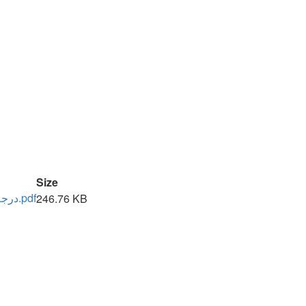
Size
9T103RC1X01SFE - درجة 1.pdf
246.76 KB