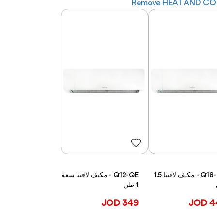
Remove HEAT AND COO
Q18-QE - مكيف لافينا 1.5
Q12-QE - مكيف لافينا سعة
1 طن
349 JOD
449