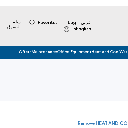
سلة
Favorites
Log
عربي
التسوق
In
English
Offers
Maintenance
Office Equipment
Heat and Cool
Wat
Remove HEAT AND COO